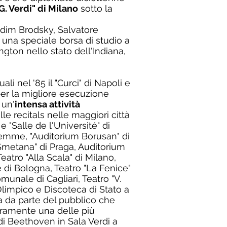
G. Verdi" di Milano
sotto la
adim Brodsky, Salvatore
n una speciale borsa di studio a
ngton nello stato dell'Indiana,
quali nel '85 il "Curci" di Napoli e
per la migliore esecuzione
 un'
intensa attività
le recitals nelle maggiori città
 "Salle de l'Université" di
lemme, "Auditorium Borusan" di
"Smetana" di Praga, Auditorium
Teatro "Alla Scala" di Milano,
 di Bologna, Teatro "La Fenice"
munale di Cagliari, Teatro "V.
 Olimpico e Discoteca di Stato a
a da parte del pubblico che
icuramente una delle più
. di Beethoven in Sala Verdi a