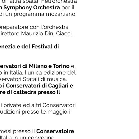
 di "altra spalla" nell'orchestra
n Symphony Orchestra
per il
ne di un programma mozartiano
reparatore con l'orchestra
direttore Maurizio Dini Ciacci.
nezia e del Festival di
ervatori di Milano e Torino
e,
in Italia, l'unica edizione del
rvatori Statali di musica.
 i Conservatori di Cagliari e
are di cattedra presso il
i private ed altri Conservatori
 audizioni presso le maggiori
mesi presso il
Conservatoire
'Italia in un convegno