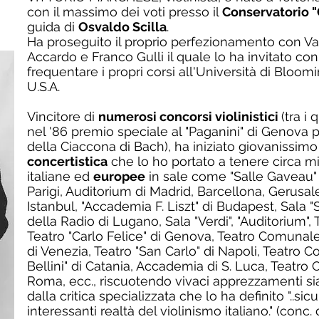
con il massimo dei voti presso il
Conservatorio "
guida di
Osvaldo Scilla
.
Ha proseguito il proprio perfezionamento con V
Accardo e Franco Gulli il quale lo ha invitato co
frequentare i propri corsi all'Università di Bloomi
U.S.A.
Vincitore di
numerosi concorsi violinistici
(tra i 
nel '86 premio speciale al "Paganini" di Genova 
della Ciaccona di Bach), ha iniziato giovanissimo
concertistica
che lo ho portato a tenere circa mil
italiane ed
europee
in sale come "Salle Gaveau" e
Parigi, Auditorium di Madrid, Barcellona, Gerusa
Istanbul, "Accademia F. Liszt" di Budapest, Sala 
della Radio di Lugano, Sala "Verdi", "Auditorium", 
Teatro "Carlo Felice" di Genova, Teatro Comunale
di Venezia, Teatro "San Carlo" di Napoli, Teatro Co
Bellini" di Catania, Accademia di S. Luca, Teatro
Roma, ecc., riscuotendo vivaci apprezzamenti si
dalla critica specializzata che lo ha definito "..s
interessanti realtà del violinismo italiano." (conc