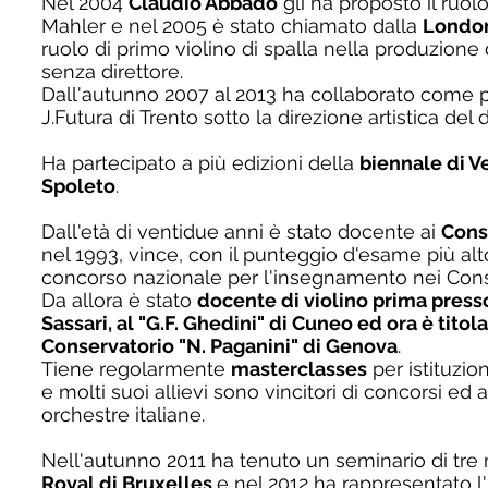
Nel 2004
Claudio Abbado
gli ha proposto il ruolo
Mahler e nel 2005 è stato chiamato dalla
Londo
ruolo di primo violino di spalla nella produzio
senza direttore.
Dall'autunno 2007 al 2013 ha collaborato come p
J.Futura di Trento sotto la direzione artistica del 
Ha partecipato a più edizioni della
biennale di Ve
Spoleto
.
Dall'età di ventidue anni è stato docente ai
Cons
nel 1993, vince, con il punteggio d'esame più alto 
concorso nazionale per l'insegnamento nei Conse
Da allora è stato
docente di violino prima presso
Sassari, al "G.F. Ghedini" di Cuneo ed ora è titol
Conservatorio "N. Paganini" di Genova
.
Tiene regolarmente
masterclasses
per istituzion
e molti suoi allievi sono vincitori di concorsi ed
orchestre italiane.
Nell'autunno 2011 ha tenuto un seminario di tre 
Royal di Bruxelles
e nel 2012 ha rappresentato l