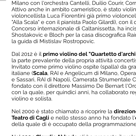
Milano con l'orchestra Cantelli, Duilio Courir, Corr
Attivo anche in ambito cameristico, è stato violino
violoncellista Luca Fiorentini già primo violoncel
"Alla Scala" e con il pianista Paolo Gilardi), con i
Concorso internazionale di Caltanissetta, ha inciso 
Shostakovic e Bloch per la casa discografica Rai
la guida di Mistislav Rostropovic.
Dal 2012 è il
primo violino del "Quartetto d'archi
la parte prevalente della propria attività concertis
Invitato come primo violino ospite (spalla) da gr
italiane (
Scala
, RAI e Angelicum di Milano, Opera
e Sassari, RAI di Napoli, Camerata Strumentale Cit
fondato con il direttore Massimo De Bernart l'Or
con la quale, per quindici anni, ha collaborato
violino e solista.
Nel 2000 è stato chiamato a ricoprire la
direzion
Teatro di Cagli
e nello stesso anno ha fondato l'
della quale di è occupato della programmazione a