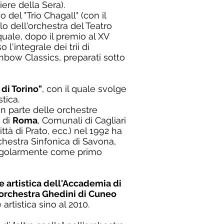
iere della Sera).
 del "Trio Chagall" (con il
lo dell'orchestra del Teatro
l quale, dopo il premio al XV
l'integrale dei trii di
nbow Classics, preparati sotto
 di Torino"
, con il quale svolge
tica.
an parte delle orchestre
 di
Roma
, Comunali di Cagliari
tà di Prato, ecc.) nel 1992 ha
chestra Sinfonica di Savona,
 regolarmente come primo
e artistica dell'Accademia di
orchestra Ghedini di Cuneo
rtistica sino al 2010.