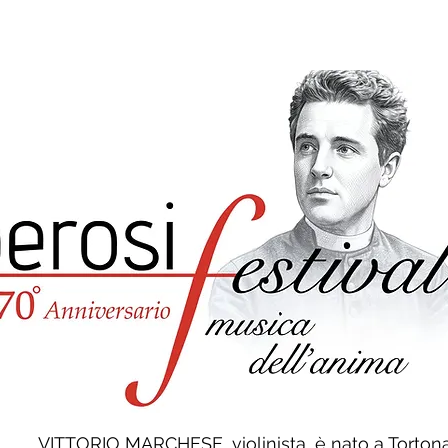
22
Chi siamo
Accoglienza
Altro
VITTORIO MARCHESE, violinista, è nato a Tortona