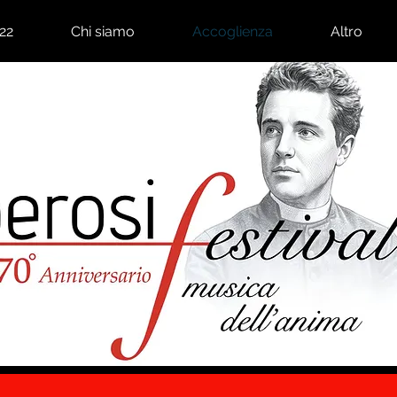
22
Chi siamo
Accoglienza
Altro