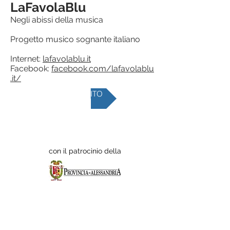
LaFavolaBlu
Negli abissi della musica
Progetto musico sognante italiano
Internet:
lafavolablu.it
Facebook:
facebook.com/lafavolablu
.it/
VAI AL SITO
www.lorenzoperosi.net
©
Copyright 2022 - Diocesi di
Tortona
con il patrocinio della