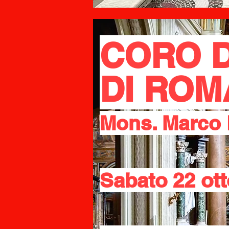
CORO D
DI ROM
Mons. Marco F
Sabato 22 ott