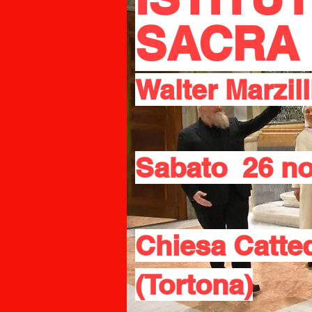
SACRA 
Walter Marzill
Sabato 26 no
Chiesa Catte
(Tortona)