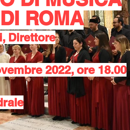
DI ROMA
i, Direttore
vembre 2022, ore 18.00
drale