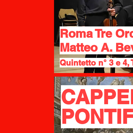
Roma Tre Or
Matteo A. Be
Quintetto n° 3 e 4, 
CAPPE
PONTIF