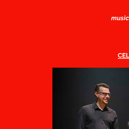
musica
CEL
Martedì 10 
21
Teatro Civic