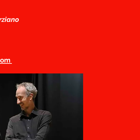
arziano
com