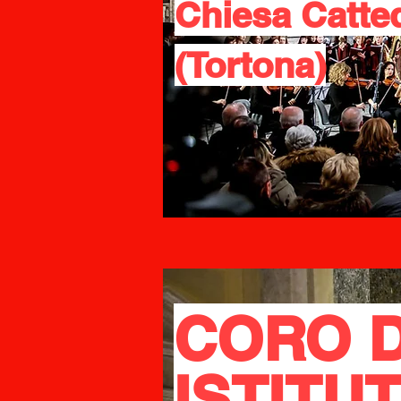
Chiesa Catte
(Tortona)
CORO D
ISTITU