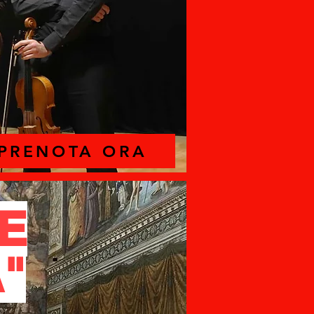
PRENOTA ORA
E
A"