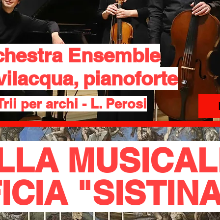
chestra Ensemble
vilacqua, pianoforte
Trii per archi - L. Perosi
LLA MUSICAL
ICIA "SISTIN