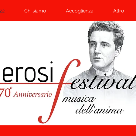
22
Chi siamo
Accoglienza
Altro