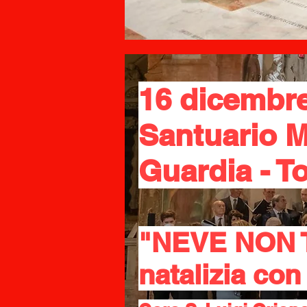
16 dicembre
Santuario 
Guardia - T
"NEVE NON T
natalizia con